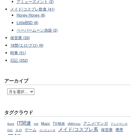
アミューズメント (2)
メイド/コスプレ飲食 (41)
Honey Honey (8)
LittleBSD (8)
ペーパームーン池袋 (2)
保管庫 (29)
18禁(エロ/グロ) (9)
時事 (51)
日記 (252)
アーカイブ
タグクラウド
IT関連
アニメ/マンガ
Music
TV/映画
Azure
mixi
UNIX/Linux
アニメ/マンガ
メイド/コスプレ系
ゲーム
保管庫
携帯
エロ
日記
コンピュータ