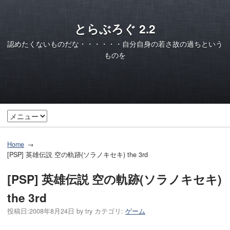
とらぶろぐ 2.2
認めたくないものだな・・・・・・自分自身の若さ故の過ちという
ものを
Home
[PSP] 英雄伝説 空の軌跡(ソラノキセキ) the 3rd
[PSP] 英雄伝説 空の軌跡(ソラノキセキ)
the 3rd
投稿日:
2008年8月24日
by
try
カテゴリ:
ゲーム