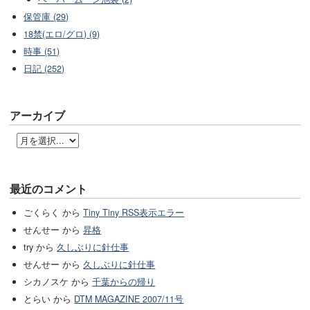
保管庫 (29)
18禁(エロ/グロ) (9)
時事 (51)
日記 (252)
アーカイブ
最近のコメント
ごくらく から
Tiny Tiny RSS表示エラー
せんせー から
昇格
try から
久しぶりに針仕事
せんせー から
久しぶりに針仕事
シカノスケ から
千葉からの帰り
とらい から
DTM MAGAZINE 2007/11号