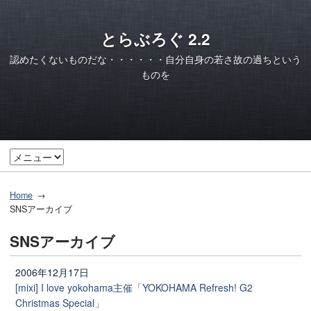
とらぶろぐ 2.2
認めたくないものだな・・・・・・自分自身の若さ故の過ちという
ものを
Home
SNSアーカイブ
SNSアーカイブ
2006年12月17日
[mixi] I love yokohama主催「YOKOHAMA Refresh! G2
Christmas Special」