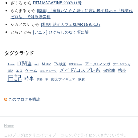
ざくろ から
DTM MAGAZINE 2007/11号
らんまる から
[時事] 「家庭だんらん法」に言い換え指示＝「残業代
ゼロ法」で舛添厚労相
シカノスケ から
[札幌] 萌えカフェ&BAR ゆるふわ
とらい から
[アニメ] ひぐらしのなく頃に解
タグクラウド
IT関連
アニメ/マンガ
Music
TV/映画
Azure
mixi
UNIX/Linux
アニメ/マンガ
メイド/コスプレ系
ゲーム
保管庫
携帯
エロ
日記
コンピュータ
日記
時事
飲食
食玩/フィギュア
資格
車
このブログを購読
Home
このブログは
クリエイティブ・コモンズ
でライセンスされています。